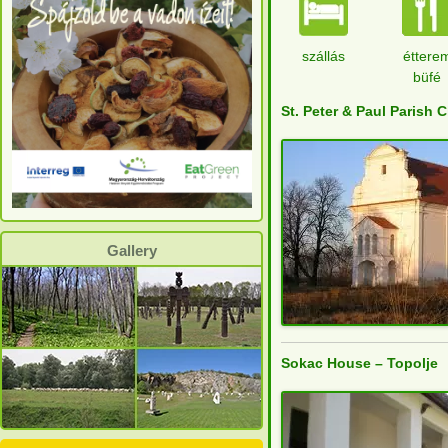
szállás
éttere
büfé
St. Peter & Paul Parish 
Gallery
Sokac House – Topolje