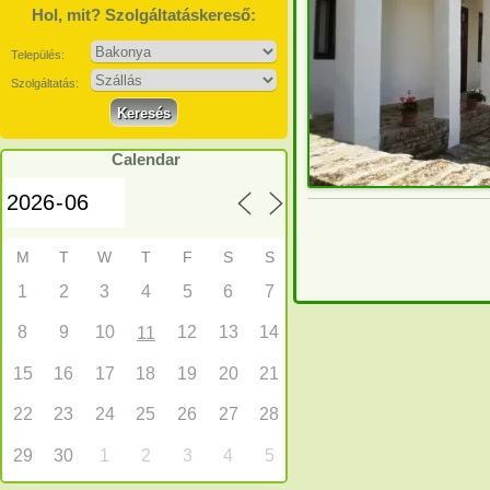
Hol, mit? Szolgáltatáskereső:
Település:
Szolgáltatás:
Calendar
M
T
W
T
F
S
S
1
2
3
4
5
6
7
8
9
10
12
13
14
11
15
16
17
18
19
20
21
22
23
24
25
26
27
28
29
30
1
2
3
4
5