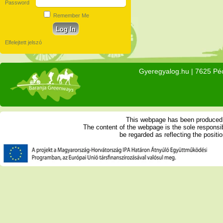
Password
Remember Me
Elfelejtett jelszó
Gyeregyalog.hu
| 7625 Péc
This webpage has been produced w
The content of the webpage is the sole respons
be regarded as reflecting the posit