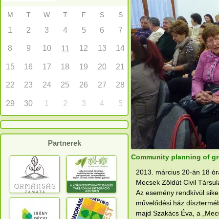
M
T
W
T
F
S
S
1
2
3
4
5
6
7
8
9
10
12
13
14
11
15
16
17
18
19
20
21
22
23
24
25
26
27
28
29
30
1
2
3
4
5
Partnerek
Community planning of gr
2013. március 20-án 18 ór
Mecsek Zöldút Civil Társul
Az esemény rendkívül siker
művelődési ház dísztermé
majd Szakács Éva, a „Mecs