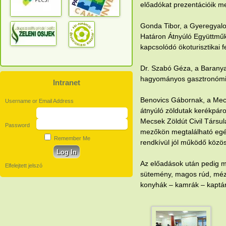
előadókat prezentációik m
Gonda Tibor, a Gyeregyal
Határon Átnyúló Együttműk
kapcsolódó ökoturisztikai f
Dr. Szabó Géza, a Baranya
hagyományos gasztronómiai
Intranet
Benovics Gábornak, a Mec
Username or Email Address
átnyúló zöldutak kerékpáro
Mecsek Zöldút Civil Társul
Password
mezőkön megtalálható egés
Remember Me
rendkívül jól működő közöss
Az előadások után pedig mi
Elfelejtett jelszó
sütemény, magos rúd, méz,
konyhák – kamrák – kaptár