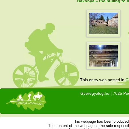
Bakonya – the builing to b
This entry was posted in
G
Gyeregyalog.hu
| 7625 Péc
This webpage has been produced w
The content of the webpage is the sole respons