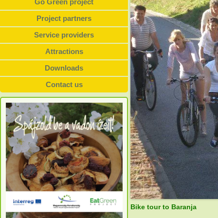
Go Green project
Project partners
Service providers
Attractions
Downloads
Contact us
Bike tour to Baranja