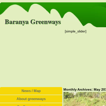
Baranya Greenways
[simple_slider]
Monthly Archives:
May 20
News / Map
About greenways