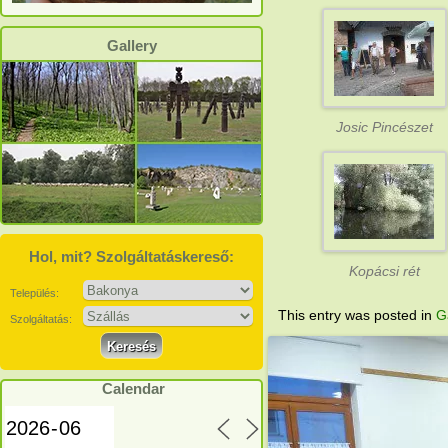
Gallery
Josic Pincészet
Hol, mit? Szolgáltatáskereső:
Kopácsi rét
Település:
This entry was posted in
G
Szolgáltatás:
Calendar